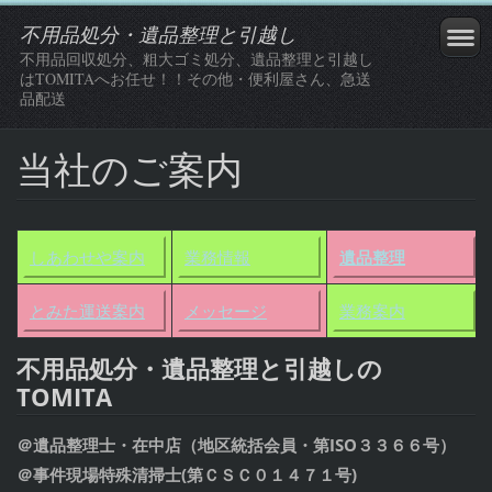
不用品処分・遺品整理と引越し
不用品回収処分、粗大ゴミ処分、遺品整理と引越し
はTOMITAへお任せ！！その他・便利屋さん、急送
品配送
当社のご案内
しあわせや案内
業務情報
遺品整理
とみた運送案内
メッセージ
業務案内
不用品処分・遺品整理と引越しの
TOMITA
遺品整理士・在中店（地区統括会員・第ISO３３６６号）
＠
＠事件現場特殊清掃士(第ＣＳＣ０１４７１号)