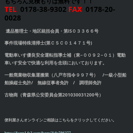
もちろん見積もりは無料です！！
TEL
0178-38-9302
FAX
0178-20-
0028
遺品整理士・
地区統括会員・第IS０３３６６号
事件現場特殊清掃士(第ＣＳＣ０１４７１号)
電動車いす優良安全運転指導士補（東−００９２−０１）電動
車いす安全で快適な利用を念頭においております。
一般廃棄物収集運搬業（八戸市指令９９７号）
/
一級小型船
舶操縦士免許/ 無線従事者免許 / 調理師免許
古物商（青森県公安委員会第201030031200号）
便利屋さんオンラインご相談はこちらをクリックしてください。
https://form1.fc2.com/form/?id=706277