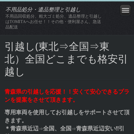
不用品処分・遺品整理と引越し
不用品回収処分、粗大ゴミ処分、遺品整理と引越し
はTOMITAへお任せ！！その他・便利屋さん、急送
品配送
引越し(東北⇒全国⇒東
北）全国どこまでも格安引
越し
青森県の引越しを応援！！安くて安心できるプラ
ンを提案をさせて頂きます。
専用車両を使用してお引越しをサポートさせて頂
きます。
＊青森県近辺
全国、全国
青森県近辺安い!!引
⇒
⇒