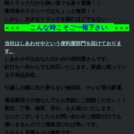
軽トラックだから狭い道でも楽々運搬！！
乗用車やタクシーではちょっと無理！！
しかし、大きなトラックを頼むほどでもない・・・。
こんな時こそご一報下さい
＜＜＜
＞＞＞
当社はしあわせやという便利屋部門を設けておりま
す。
しあわせやはあなたのための便利屋さんです。
釘打ち一本からでも対応いたします。家庭に眠ってい
る不用品回収、
引越しの際に出た要らない物回収、テレビ等の家電、
遺品整理その他なんでもお気軽にご相談ください！！
親切、丁寧、確実、安心、をお届けいたします。
なにかございましたらお問い合わせご相談だけでも
構いませんのでご連絡頂ければ幸いです。
もちろん見積もりは無料です。