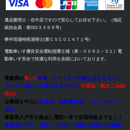
遺品整理士・在中店ですので安心してお任せ下さい。（地区
統括会員・第ISO３３６６号）
事件現場特殊清掃士(第ＣＳＣ０１４７１号)
電動車いす優良安全運転指導士補（東－００９２－０１）電
動車いす安全で快適な利用を念頭においております。
青森県の
安い!!
単身・ファミリー引越しはもちろん
!!
タンス１個から仏壇仏具までOK!!
不用品・粗大ごみ回
収OK
!!
企業様を中心に
急送品、深夜緊急便、ハンドキャリー
便は
青森県八戸市を拠点に電話一本で全国何処までも！！
青森県八戸市～全国～八戸市～全国24時間365日稼動