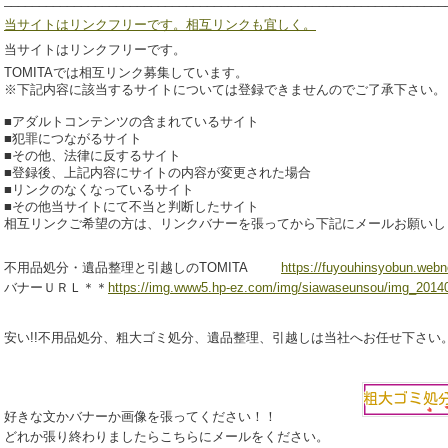
当サイトはリンクフリーです。相互リンクも宜しく。
当サイトはリンクフリーです。
TOMITAでは相互リンク募集しています。
※下記内容に該当するサイトについては登録できませんのでご了承下さい。
■アダルトコンテンツの含まれているサイト
■犯罪につながるサイト
■その他、法律に反するサイト
■登録後、上記内容にサイトの内容が変更された場合
■リンクのなくなっているサイト
■その他当サイトにて不当と判断したサイト
相互リンクご希望の方は、リンクバナーを張ってから下記にメールお願いし
不用品処分・遺品整理と引越しのTOMITA
https://fuyouhinsyobun.webn
バナーＵＲＬ＊＊
https://img.www5.hp-ez.com/img/siawaseunsou/img_20140
安い!!不用品処分、粗大ゴミ処分、遺品整理、引越しは当社へお任せ下さい
好きな文かバナーか画像を張ってください！！
どれか張り終わりましたらこちらにメールをください。