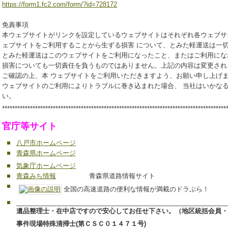
https://form1.fc2.com/form/?id=728172
免責事項
本ウェブサイトがリンクを設定しているウェブサイトはそれぞれ各ウェブサ
ェブサイトをご利用することから生ずる損害 について、とみた軽運送は一
とみた軽運送はこのウェブサイトをご利用になったこと、またはご利用にな
損害についても一切責任を負うものではありません。上記の内容は変更され
ご確認の上、本 ウェブサイトをご利用いただきますよう、お願い申し上げ
ウェブサイトのご利用によりトラブルに巻き込まれた場合、 当社はいかな
い。
****************************************************************************************
官庁等サイト
八戸市ホームページ
青森県ホームページ
気象庁ホームページ
青森みち情報
青森県道路情報サイト
全国の高速道路の便利な情報が満載のドラぷら！
___________________________________________________________
遺品整理士・在中店ですので安心してお任せ下さい。（地区統括会員・
事件現場特殊清掃士(第ＣＳＣ０１４７１号)