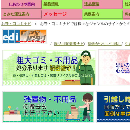
業務情報
遺品整理
対
しあわせや案内
メッセージ
とみた運送案内
業務案内
料
お寺・口コミナビ
/ お寺・口コミナビでは様々なジャンルのサイトから
/
廃品回収業者ナビ
/
荷物が少ない引越し
/
引
_______________________________________________________________