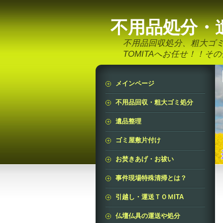
不用品処分・
不用品回収処分、粗大ゴ
TOMITAへお任せ！！
メインページ
不用品回収・粗大ゴミ処分
遺品整理
ゴミ屋敷片付け
お焚きあげ・お祓い
事件現場特殊清掃とは？
引越し・運送ＴＯＭITA
仏壇仏具の運送や処分