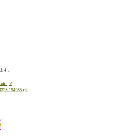
ます。
ode.jp/
323-194935.gif
。